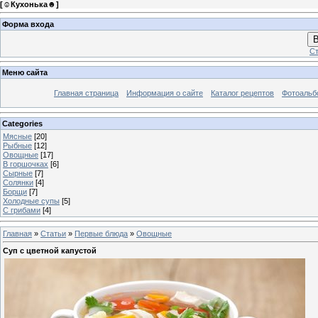
[
☺Кухонька☻
]
Форма входа
В
Ст
Меню сайта
Главная страница
Информация о сайте
Каталог рецептов
Фотоаль
Categories
Мясные
[20]
Рыбные
[12]
Овощные
[17]
В горшочках
[6]
Сырные
[7]
Солянки
[4]
Борщи
[7]
Холодные супы
[5]
С грибами
[4]
Главная
»
Статьи
»
Первые блюда
»
Овощные
Суп с цветной капустой