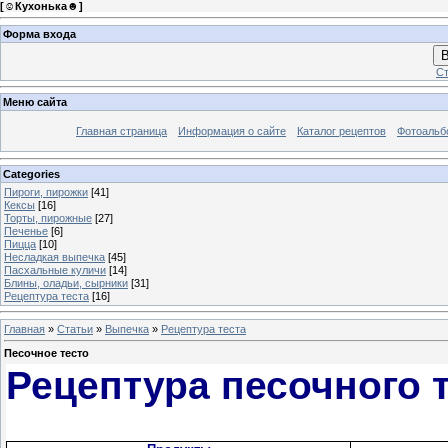
[
☺Кухонька☻
]
Форма входа
В
Ст
Меню сайта
Главная страница
Информация о сайте
Каталог рецептов
Фотоаль
Categories
Пироги, пирожки
[41]
Кексы
[16]
Торты, пирожные
[27]
Печенье
[6]
Пицца
[10]
Несладкая выпечка
[45]
Пасхальные куличи
[14]
Блины, оладьи, сырники
[31]
Рецептура теста
[16]
Главная
»
Статьи
»
Выпечка
»
Рецептура теста
Песочное тесто
Рецептура песочного 