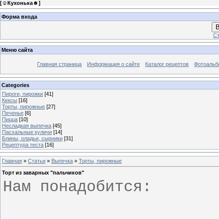
[
☺Кухонька☻
]
Форма входа
В
Ст
Меню сайта
Главная страница
Информация о сайте
Каталог рецептов
Фотоаль
Categories
Пироги, пирожки
[41]
Кексы
[16]
Торты, пирожные
[27]
Печенье
[6]
Пицца
[10]
Несладкая выпечка
[45]
Пасхальные куличи
[14]
Блины, оладьи, сырники
[31]
Рецептура теста
[16]
Главная
»
Статьи
»
Выпечка
»
Торты, пирожные
Торт из заварных "пальчиков"
Нам понадобится: