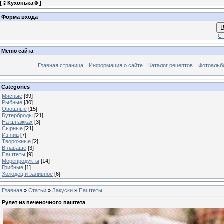
[
☺Кухонька☻
]
Форма входа
В
Ст
Меню сайта
Главная страница
Информация о сайте
Каталог рецептов
Фотоаль
Categories
Мясные
[39]
Рыбные
[30]
Овощные
[15]
Бутерброды
[21]
На шпажках
[3]
Сырные
[21]
Из яиц
[7]
Творожные
[2]
В лаваше
[3]
Паштеты
[9]
Морепродукты
[14]
Грибные
[1]
Холодец и заливное
[6]
Главная
»
Статьи
»
Закуски
»
Паштеты
Рулет из печеночного паштета