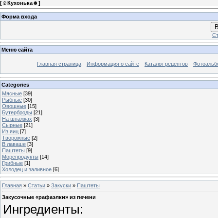
[
☺Кухонька☻
]
Форма входа
В
Ст
Меню сайта
Главная страница
Информация о сайте
Каталог рецептов
Фотоаль
Categories
Мясные
[39]
Рыбные
[30]
Овощные
[15]
Бутерброды
[21]
На шпажках
[3]
Сырные
[21]
Из яиц
[7]
Творожные
[2]
В лаваше
[3]
Паштеты
[9]
Морепродукты
[14]
Грибные
[1]
Холодец и заливное
[6]
Главная
»
Статьи
»
Закуски
»
Паштеты
Закусочные «рафаэлки» из печени
Ингредиенты: