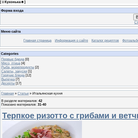
[
☺Кухонька☻
]
Форма входа
В
Ст
Меню сайта
Главная страница
Информация о сайте
Каталог рецептов
Фотоаль
Categories
Первые бдюда
[0]
Мясо, птица
[4]
Рыба, морепродукты
[2]
Салаты, закуски
[1]
Горячие блюда
[12]
Выпечка
[7]
Десерты
[17]
Главная
»
Статьи
» Итальянская кухня
В разделе материалов
:
42
Показано материалов
:
31-40
Терпкое ризотто с грибами и вет