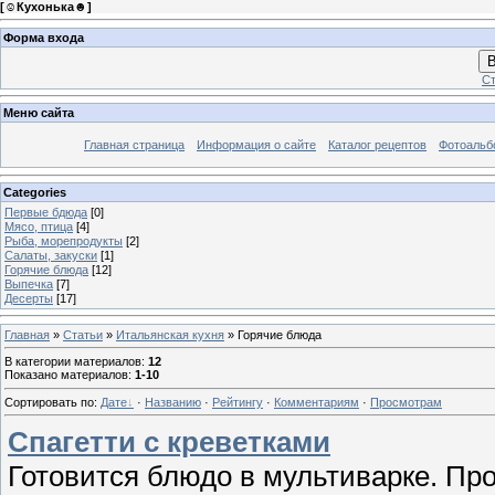
[
☺Кухонька☻
]
Форма входа
В
Ст
Меню сайта
Главная страница
Информация о сайте
Каталог рецептов
Фотоаль
Categories
Первые бдюда
[0]
Мясо, птица
[4]
Рыба, морепродукты
[2]
Салаты, закуски
[1]
Горячие блюда
[12]
Выпечка
[7]
Десерты
[17]
Главная
»
Статьи
»
Итальянская кухня
» Горячие блюда
В категории материалов
:
12
Показано материалов
:
1-10
Сортировать по
:
Дате
·
Названию
·
Рейтингу
·
Комментариям
·
Просмотрам
Спагетти с креветками
Готовится блюдо в мультиварке. Про