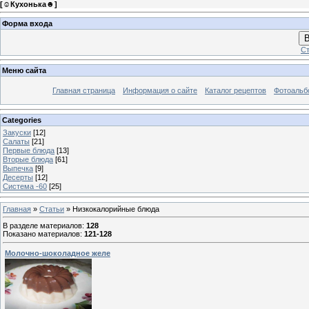
[
☺Кухонька☻
]
Форма входа
В
Ст
Меню сайта
Главная страница
Информация о сайте
Каталог рецептов
Фотоаль
Categories
Закуски
[12]
Салаты
[21]
Первые блюда
[13]
Вторые блюда
[61]
Выпечка
[9]
Десерты
[12]
Система -60
[25]
Главная
»
Статьи
» Низкокалорийные блюда
В разделе материалов
:
128
Показано материалов
:
121-128
Молочно-шоколадное желе