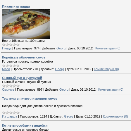
Пикантная пицца
Всего 166 ккал на 100 грамм
Пицца
|
Просмотров:
974
|
Добавил:
Georg
|
Дата:
08.10.2012
|
Комментарии (0)
Корейка в яблочном соусе
Готовится просто, пряная корейка
Мясо
|
Просмотров:
770
|
Добавил:
Georg
|
Дата:
02.10.2012
|
Комментарии (0)
Сырный суп с кукурузой
Сытный и очень вкусный супчик
Сырные
|
Просмотров:
897
|
Добавил:
Georg
|
Дата:
02.10.2012
|
Комментарии (0)
Тефтели в яично-лимонном соусе
Блюдо подходит для диетического и десткого питания
Из фарша
|
Просмотров:
1214
|
Добавил:
Georg
|
Дата:
01.10.2012
|
Комментарии (0)
Котлеты особые из индейки
Диетическое и полезное блюдо