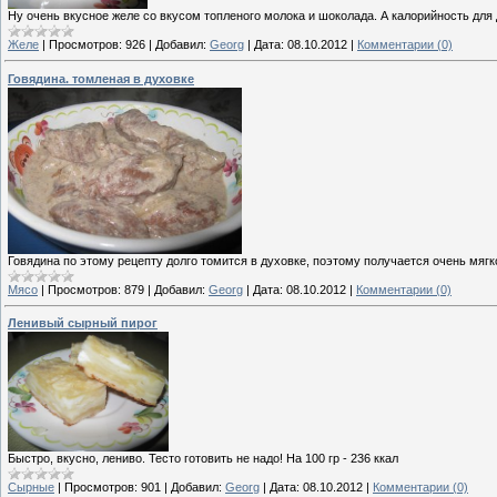
Ну очень вкусное желе со вкусом топленого молока и шоколада. А калорийность для
Желе
|
Просмотров:
926
|
Добавил:
Georg
|
Дата:
08.10.2012
|
Комментарии (0)
Говядина. томленая в духовке
Говядина по этому рецепту долго томится в духовке, поэтому получается очень мяг
Мясо
|
Просмотров:
879
|
Добавил:
Georg
|
Дата:
08.10.2012
|
Комментарии (0)
Ленивый сырный пирог
Быстро, вкусно, лениво. Тесто готовить не надо! На 100 гр - 236 ккал
Сырные
|
Просмотров:
901
|
Добавил:
Georg
|
Дата:
08.10.2012
|
Комментарии (0)