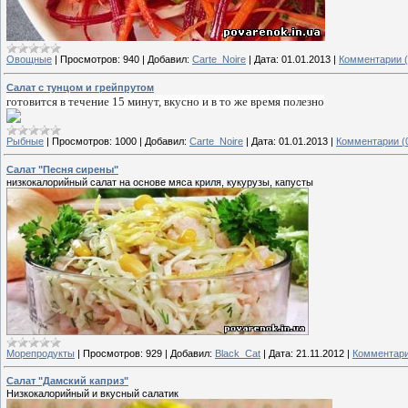
Овощные
|
Просмотров:
940
|
Добавил:
Carte_Noire
|
Дата:
01.01.2013
|
Комментарии (
Салат с тунцом и грейпрутом
готовится в течение 15 минут, вкусно и в то же время полезно
Рыбные
|
Просмотров:
1000
|
Добавил:
Carte_Noire
|
Дата:
01.01.2013
|
Комментарии (
Салат "Песня сирены"
низкокалорийный салат на основе мяса криля, кукурузы, капусты
Морепродукты
|
Просмотров:
929
|
Добавил:
Black_Cat
|
Дата:
21.11.2012
|
Комментари
Салат "Дамский каприз"
Низкокалорийный и вкусный салатик