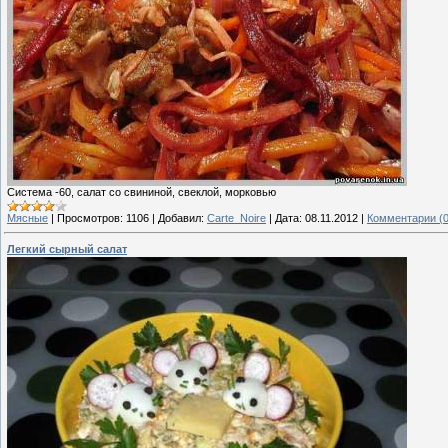
Система -60, салат со свининой, свеклой, морковью
Мясные
|
Просмотров:
1106
|
Добавил:
Carte_Noire
|
Дата:
08.11.2012
|
Комментарии (0
Легкий сырный салат