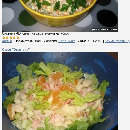
Система -60, салат из сыра, морковки, яблок
Легкие
|
Просмотров:
1001
|
Добавил:
Carte_Noire
|
Дата:
08.11.2012
|
Комментарии (0)
Салат "Экзотика"