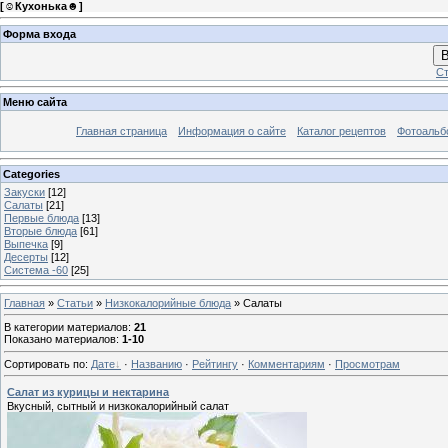
[
☺Кухонька☻
]
Форма входа
В
Ст
Меню сайта
Главная страница
Информация о сайте
Каталог рецептов
Фотоаль
Categories
Закуски
[12]
Салаты
[21]
Первые блюда
[13]
Вторые блюда
[61]
Выпечка
[9]
Десерты
[12]
Система -60
[25]
Главная
»
Статьи
»
Низкокалорийные блюда
» Салаты
В категории материалов
:
21
Показано материалов
:
1-10
Сортировать по
:
Дате
·
Названию
·
Рейтингу
·
Комментариям
·
Просмотрам
Салат из курицы и нектарина
Вкусный, сытный и низкокалорийный салат