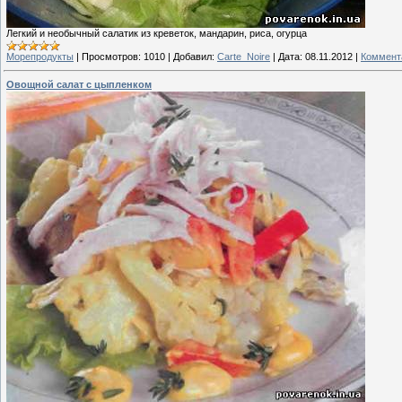
Легкий и необычный салатик из креветок, мандарин, риса, огурца
Морепродукты
|
Просмотров:
1010
|
Добавил:
Carte_Noire
|
Дата:
08.11.2012
|
Коммента
Овощной салат с цыпленком