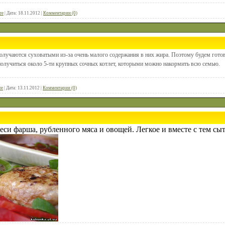
re
|
Дата:
18.11.2012
|
Комментарии (0)
получаются суховатыми из-за очень малого содержания в них жира. Поэтому будем гото
 получиться около 5-ти крупных сочных котлет, которыми можно накормить всю семью.
re
|
Дата:
13.11.2012
|
Комментарии (0)
си фарша, рубленного мяса и овощей. Легкое и вместе с тем сы