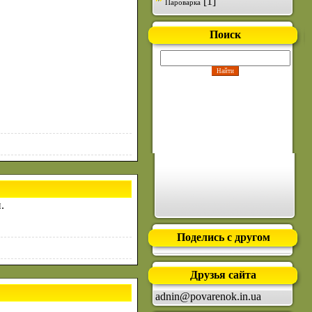
[1]
Пароварка
Поиск
.
Поделись с другом
Друзья сайта
adnin@povarenok.in.ua