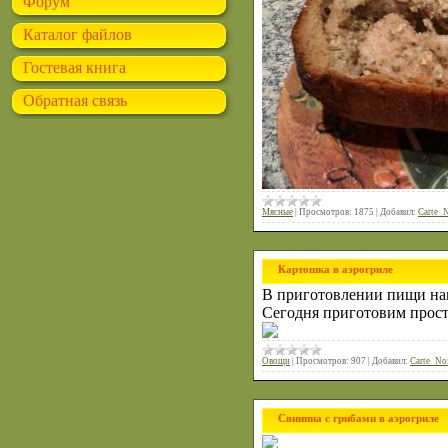
Форум
Каталог файлов
Гостевая книга
Обратная связь
Мясные
|
Просмотров:
1875
|
Добавил:
Carte_N
Картошка в аэрогриле
В приготовлении пищи на
Сегодня приготовим прост
Овощи
|
Просмотров:
907
|
Добавил:
Carte_No
Свинина с грибами в аэрогриле