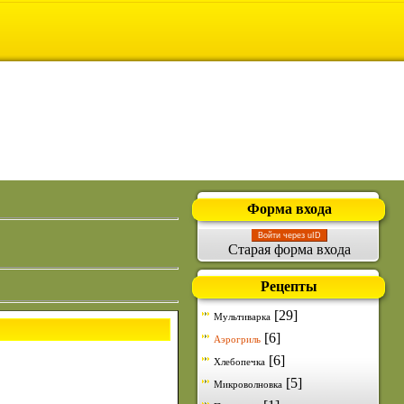
Форма входа
Войти через uID
Старая форма входа
Рецепты
[29]
Мультиварка
[6]
Аэрогриль
[6]
Хлебопечка
[5]
Микроволновка