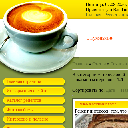
Пятница, 07.08.2026,
Приветствую Вас
Го
Главная
|
Регистраци
☺Кухонька☻
Главная
»
Статьи
»
Техника
В категории материалов
:
6
Показано материалов
:
1-6
Главная страница
Сортировать по
:
Дате
·
На
Информация о сайте
Каталог рецептов
Мясо, запеченное в хлебе
Фотоальбомы
Рецепт интересен тем, что 
Интересно и полезно