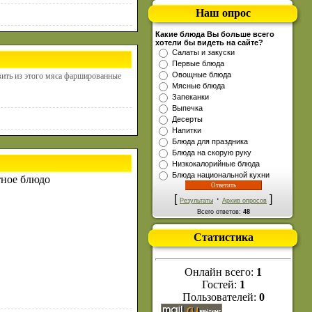
Наш опрос
Какие блюда Вы больше всего
хотели бы видеть на сайте?
Салаты и закуски
Первые блюда
Овощные блюда
вить из этого мяса фаршированные
Мясные блюда
Запеканки
Выпечка
Десерты
Напитки
Блюда для праздника
Блюда на скорую руку
Низкокалорийные блюда
Блюда национальной кухни
тное блюдо
[
·
]
Результаты
Архив опросов
Всего ответов:
48
Статистика
Онлайн всего:
1
Гостей:
1
Пользователей:
0