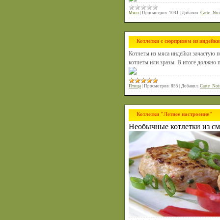
Мясо
|
Просмотров:
1031
|
Добавил:
Carte_Noi
Котлетки с сюрпризом из индейки
Котлеты из мяса индейки зачастую 
котлеты или зразы. В итоге должно
Птица
|
Просмотров:
855
|
Добавил:
Carte_Noi
Котлетки "Летнее настроение"
Необычные котлетки из сме