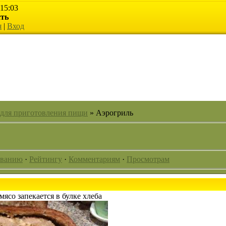
 15:03
сть
я
|
Вход
 для приготовления пищи
» Аэрогриль
званию
·
Рейтингу
·
Комментариям
·
Просмотрам
мясо запекается в булке хлеба